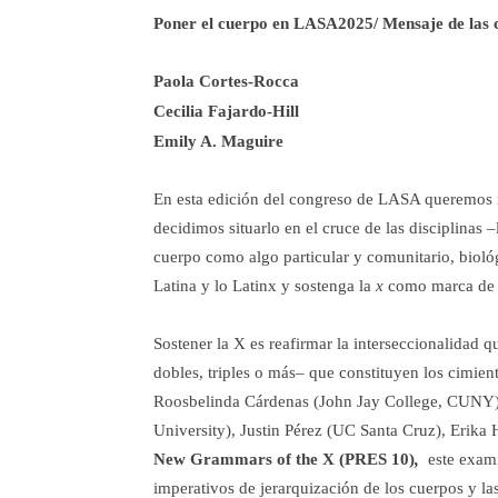
Poner el cuerpo en LASA2025/ Mensaje de las 
Paola Cortes-Rocca
Cecilia Fajardo-Hill
Emily A. Maguire
En esta edición del congreso de LASA queremos 
decidimos situarlo en el cruce de las disciplinas
cuerpo como algo particular y comunitario, biológ
Latina y lo Latinx y sostenga la
x
como marca de gé
Sostener la X es reafirmar la interseccionalidad 
dobles, triples o más– que constituyen los cimien
Roosbelinda Cárdenas (John Jay College, CUNY) y 
University), Justin Pérez (UC Santa Cruz), Erika
New Grammars of the X (PRES 10)
,
este exami
imperativos de jerarquización de los cuerpos y la