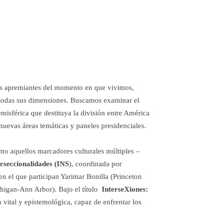
as apremiantes del momento en que vivimos,
en todas sus dimensiones. Buscamos examinar el
misférica que destituya la división entre América
nuevas áreas temáticas y paneles presidenciales.
omo aquellos marcadores culturales múltiples –
erseccionalidades (INS
), coordinada por
n el que participan Yarimar Bonilla (Princeton
chigan-Ann Arbor). Bajo el título
InterseXiones:
vital y epistemológica, capaz de enfrentar los