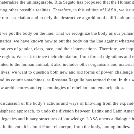
aterialize the unimaginable. Rita Segato has proposed that the Humaniti
ng other possible realities. Therefore, in this edition of LASA, we issue
y our association and to defy the destructive algorithm of a difficult pres
 we put the body on the line. That we recognize the body as our primary
 America, we have known how to put the body on the line against whate
atives of gender, class, race, and their intersections. Therefore, we inq
region. We seek to trace their circulation, from forced migrations and 
imited to the human animal; it also includes other organisms and materia
y lives, we want to question both new and old forms of power, challenge
nd its counter-machines, as Rossana Reguillo has termed them. In this w
w architectures and epistemologies of rebellion and emancipation.
y discussion of the body’s actions and ways of knowing from the expande
emispheric approach, to undo the division between Latinx and Latin Ame
ial legacies and binary structures of knowledge. LASA opens a dialogue i
. In the end, it’s about Poner el cuerpo, from the body, among bodies.