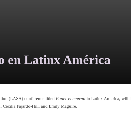
o en Latinx América
tion (LASA) conference titled
Poner el cuerpo
in Latinx America
,
will 
, Cecilia Fajardo-Hill, and Emily Maguire.