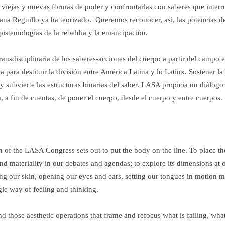
s viejas y nuevas formas de poder y confrontarlas con saberes que interr
 Reguillo ya ha teorizado. Queremos reconocer, así, las potencias de 
pistemologías de la rebeldía y la emancipación.
ransdisciplinaria de los saberes-acciones del cuerpo a partir del campo
a para destituir la división entre América Latina y lo Latinx. Sostener l
 y subvierte las estructuras binarias del saber. LASA propicia un diálog
a, a fin de cuentas, de poner el cuerpo, desde el cuerpo y entre cuerpos.
n of the LASA Congress sets out to put the body on the line. To place the
d materiality in our debates and agendas; to explore its dimensions at
ing our skin, opening our eyes and ears, setting our tongues in motion 
ingle way of feeling and thinking.
d those aesthetic operations that frame and refocus what is failing, what