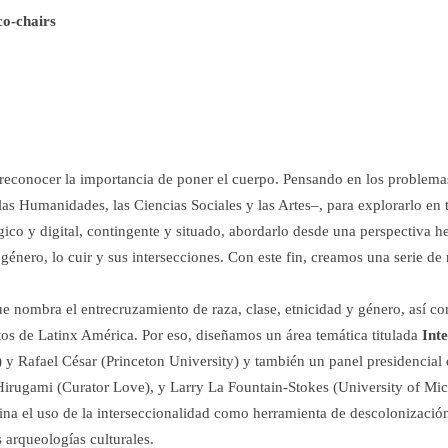
co-chairs
reconocer la importancia de poner el cuerpo. Pensando en los problem
 –las Humanidades, las Ciencias Sociales y las Artes–, para explorarlo 
ico y digital, contingente y situado, abordarlo desde una perspectiva he
nero, lo cuir y sus intersecciones. Con este fin, creamos una serie de 
que nombra el entrecruzamiento de raza, clase, etnicidad y género, así c
tos de Latinx América. Por eso, diseñamos un área temática titulada
Int
Rafael César (Princeton University) y también un panel presidencial e
 Hirugami (Curator Love), y Larry La Fountain-Stokes (University of Mi
na el uso de la interseccionalidad como herramienta de descolonización 
s arqueologías culturales.