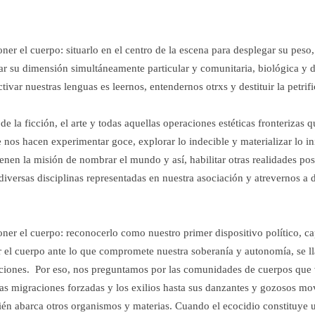
r el cuerpo: situarlo en el centro de la escena para desplegar su peso,
r su dimensión simultáneamente particular y comunitaria, biológica y di
ctivar nuestras lenguas es leernos, entendernos otrxs y destituir la petri
e la ficción, el arte y todas aquellas operaciones estéticas fronterizas 
nos hacen experimentar goce, explorar lo indecible y materializar lo i
en la misión de nombrar el mundo y así, habilitar otras realidades posib
s diversas disciplinas representadas en nuestra asociación y atrevernos a 
r el cuerpo: reconocerlo como nuestro primer dispositivo político, capa
 el cuerpo ante lo que compromete nuestra soberanía y autonomía, se ll
secciones. Por eso, nos preguntamos por las comunidades de cuerpos que
las migraciones forzadas y los exilios hasta sus danzantes y gozosos mo
ién abarca otros organismos y materias. Cuando el ecocidio constituye 