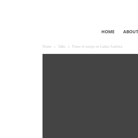
HOME
ABOU
Home
Talks
Poner el cuerpo en Latinx América